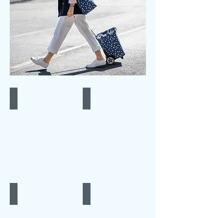
Amefa
Baija
Balvi
Beka